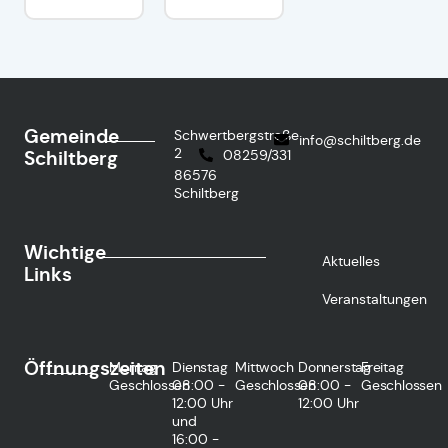
Gemeinde
Schwertbergstraße
info@schiltberg.de
2
Schiltberg
08259/331
86576
Schiltberg
Wichtige
Aktuelles
Links
Veranstaltungen
Öffnungszeiten
Montag
Dienstag
Mittwoch
Donnerstag
Freitag
Geschlossen
08:00 -
Geschlossen
08:00 -
Geschlossen
12:00 Uhr
12:00 Uhr
und
16:00 -