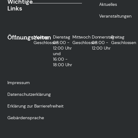
Wichtige
Aktuelles
Links
Veranstaltungen
Öffnungszeiten
Montag
Dienstag
Mittwoch
Donnerstag
Freitag
Geschlossen
08:00 -
Geschlossen
08:00 -
Geschlossen
12:00 Uhr
12:00 Uhr
und
16:00 -
18:00 Uhr
Impressum
Datenschutzerklärung
Erklärung zur Barrierefreiheit
Gebärdensprache