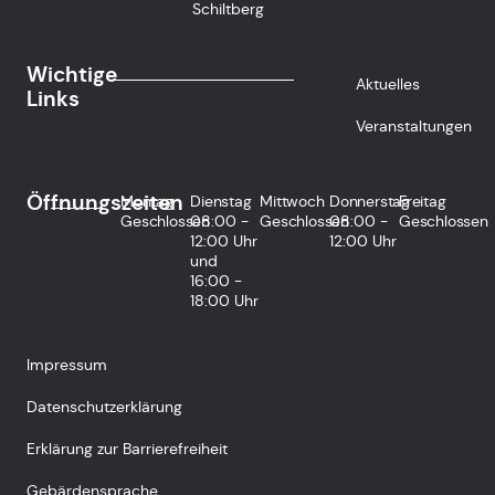
Schiltberg
Wichtige
Aktuelles
Links
Veranstaltungen
Öffnungszeiten
Montag
Dienstag
Mittwoch
Donnerstag
Freitag
Geschlossen
08:00 -
Geschlossen
08:00 -
Geschlossen
12:00 Uhr
12:00 Uhr
und
16:00 -
18:00 Uhr
Impressum
Datenschutzerklärung
Erklärung zur Barrierefreiheit
Gebärdensprache