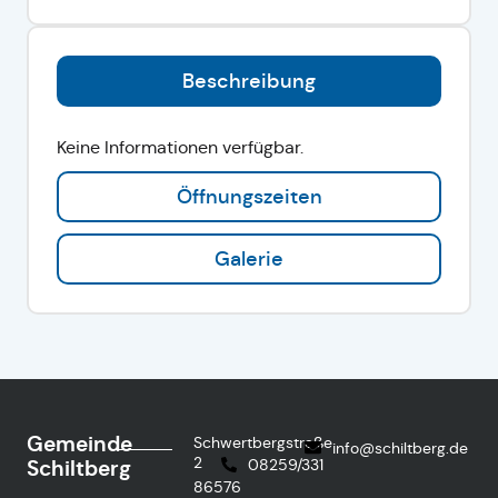
Beschreibung
Keine Informationen verfügbar.
Öffnungszeiten
Galerie
Gemeinde
Schwertbergstraße
info@schiltberg.de
2
Schiltberg
08259/331
86576