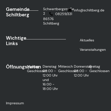
Gemeinde
Schwertbergstraße
info@schiltberg.de
2
Schiltberg
08259/331
86576
Schiltberg
Wichtige
Aktuelles
Links
Veranstaltungen
Öffnungszeiten
Montag
Dienstag
Mittwoch
Donnerstag
Freitag
Geschlossen
08:00 -
Geschlossen
08:00 -
Geschlossen
12:00 Uhr
12:00 Uhr
und
16:00 -
18:00 Uhr
Impressum