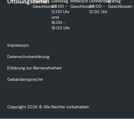
Öffnungszeiten
Montag
Dienstag
Mittwoch
Donnerstag
Freitag
Geschlossen
08:00 -
Geschlossen
08:00 -
Geschlossen
12:00 Uhr
12:00 Uhr
und
16:00 -
18:00 Uhr
Impressum
Datenschutzerklärung
Erklärung zur Barrierefreiheit
Gebärdensprache
Copyright 2026 © Alle Rechte vorbehalten.