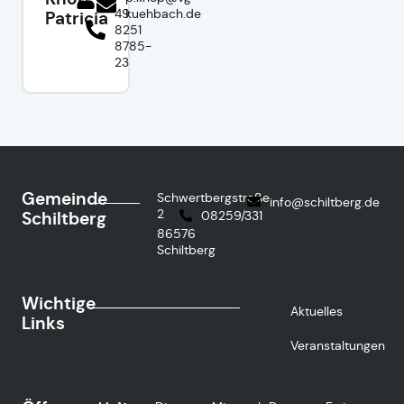
49
kuehbach.de
Patricia
8251
8785-
23
Gemeinde
Schwertbergstraße
info@schiltberg.de
2
Schiltberg
08259/331
86576
Schiltberg
Wichtige
Aktuelles
Links
Veranstaltungen